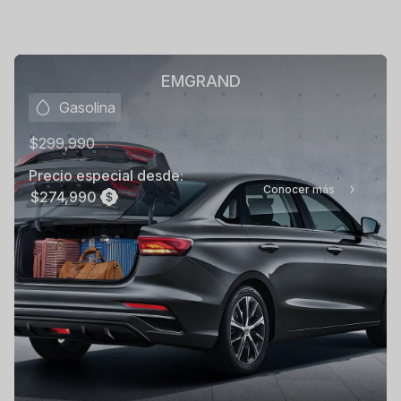
EMGRAND
Gasolina
$299,990
Precio especial desde:
Conocer más
$274,990