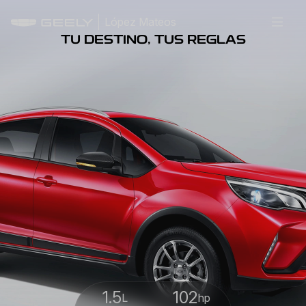
López Mateos
TU DESTINO, TUS REGLAS
1.5
102
L
hp