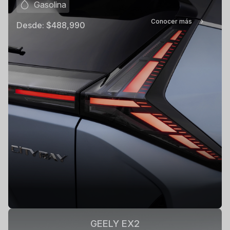
Gasolina
Conocer más
Desde:
$488,990
GEELY EX2