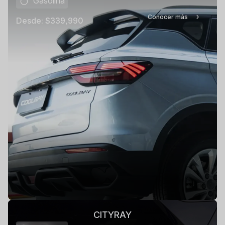
Gasolina
Conocer más
Desde:
$339,990
CITYRAY