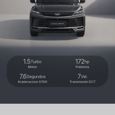
1.5
172
Turbo
hp
Motor
Potencia
7.6
7
Segundos
Vel.
Aceleraccion 0/100
Transmisión DCT