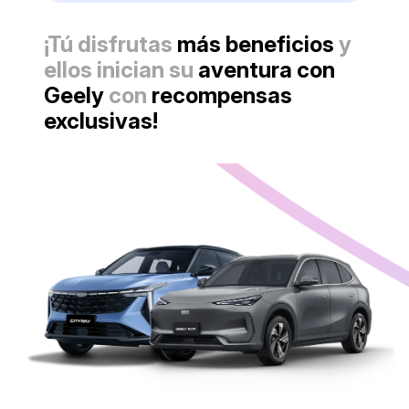
¡Tú disfrutas
más beneficios
y
ellos inician su
aventura con
Geely
con
recompensas
exclusivas!