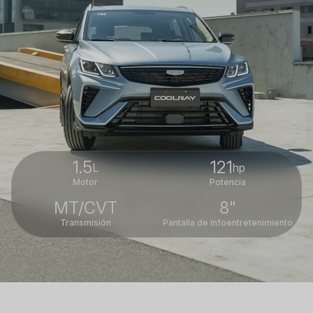
1.5
121
L
hp
Motor
Potencia
MT/CVT
8"
Transmisión
Pantalla de infoentretenimiento