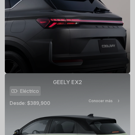
GEELY EX2
Eléctrico
Conocer más
Desde:
$389,900