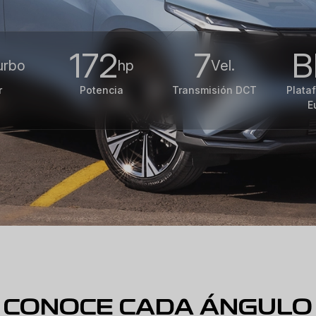
172
7
urbo
hp
Vel.
r
Potencia
Transmisión DCT
Plata
E
CONOCE CADA ÁNGULO