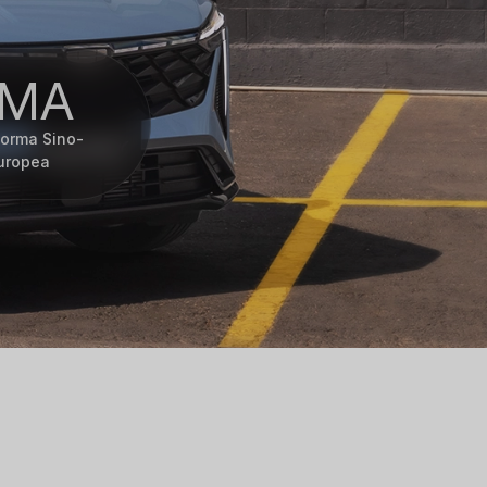
BMA
forma Sino-
uropea