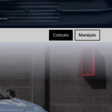
tricciones.
Cotízalo
Manéjalo