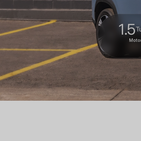
1.5
T
Moto