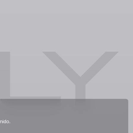
enido.