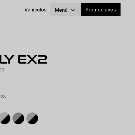
Promociones
Vehículos
Menú
LY EX2
00
no.