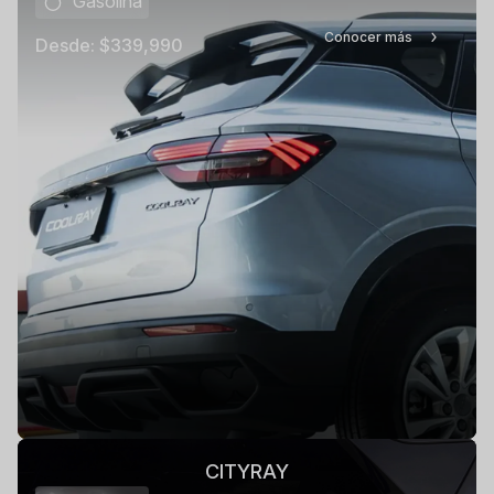
Gasolina
Conocer más
Desde:
$339,990
CITYRAY