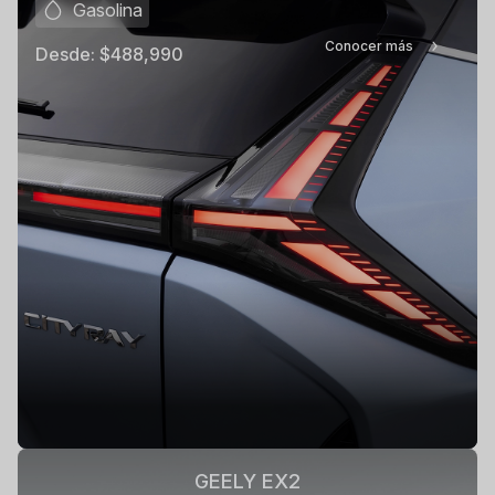
Gasolina
Conocer más
Desde:
$488,990
GEELY EX2