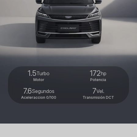
1.5
172
Turbo
hp
Motor
Potencia
7.6
7
Segundos
Vel.
Aceleraccion 0/100
Transmisión DCT